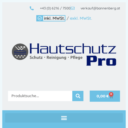
+43 (0) 6216 / 7500
verkauf@bannenberg.at
inkl. MWSt.
/
exkl. MWSt.
0
0,00
€