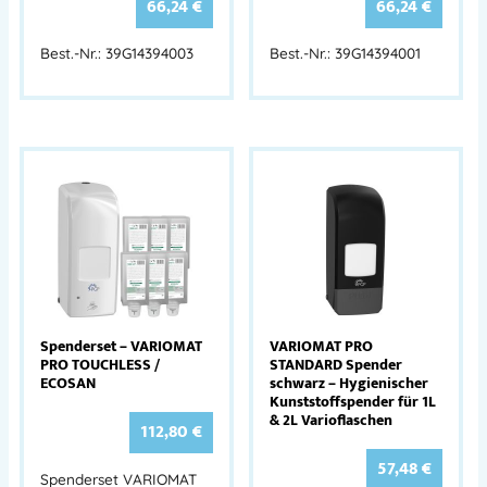
66,24
€
66,24
€
Best.-Nr.: 39G14394003
Best.-Nr.: 39G14394001
Spenderset – VARIOMAT
VARIOMAT PRO
PRO TOUCHLESS /
STANDARD Spender
ECOSAN
schwarz – Hygienischer
Kunststoffspender für 1L
& 2L Varioflaschen
112,80
€
57,48
€
Spenderset VARIOMAT