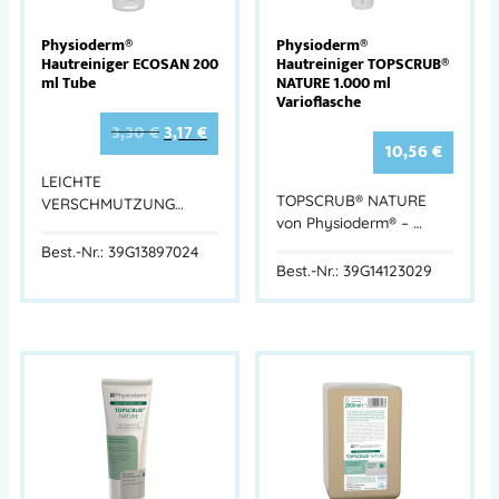
Physioderm®
Physioderm®
Hautreiniger ECOSAN 200
Hautreiniger TOPSCRUB®
ml Tube
NATURE 1.000 ml
Varioflasche
3,30
€
3,17
€
10,56
€
LEICHTE
TOPSCRUB® NATURE
VERSCHMUTZUNG…
von Physioderm® – …
Best.-Nr.: 39G13897024
Best.-Nr.: 39G14123029