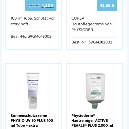
4,56
€
4,38
€
42,36
€
100 ml Tube. Schützt vor
CUREA
stark haft…
Hautpflegecreme von
PHYSIODER…
Best.-Nr.: 39G14048002
Best.-Nr.: 39G14382002
Sonnenschutzcreme
Physioderm®
PHYSIO UV 50 PLUS 100
Hautreiniger ACTIVE
ml Tube – extra
PEARLS® PLUS 2.000 ml