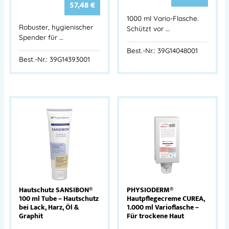
57,48
€
1000 ml Vario-Flasche.
Robuster, hygienischer
Schützt vor …
Spender für …
Best.-Nr.: 39G14048001
Best.-Nr.: 39G14393001
Hautschutz SANSIBON®
PHYSIODERM®
100 ml Tube – Hautschutz
Hautpflegecreme CUREA,
bei Lack, Harz, Öl &
1.000 ml Varioflasche –
Graphit
Für trockene Haut