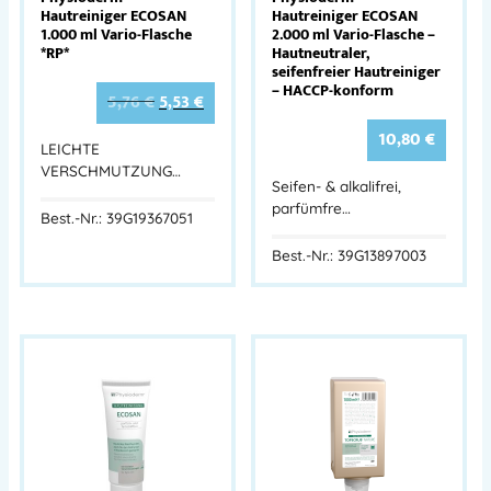
Hautreiniger ECOSAN
Hautreiniger ECOSAN
1.000 ml Vario-Flasche
2.000 ml Vario-Flasche –
*RP*
Hautneutraler,
seifenfreier Hautreiniger
– HACCP-konform
5,76
€
5,53
€
10,80
€
LEICHTE
VERSCHMUTZUNG…
Seifen- & alkalifrei,
parfümfre…
Best.-Nr.: 39G19367051
Best.-Nr.: 39G13897003