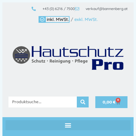
+43 (0) 6216 / 7500
verkauf@bannenberg.at
inkl. MWSt.
/
exkl. MWSt.
0
0,00
€