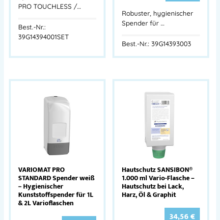
PRO TOUCHLESS /…
Robuster, hygienischer
Spender für …
Best.-Nr.:
39G14394001SET
Best.-Nr.: 39G14393003
VARIOMAT PRO
Hautschutz SANSIBON®
STANDARD Spender weiß
1.000 ml Vario-Flasche –
– Hygienischer
Hautschutz bei Lack,
Kunststoffspender für 1L
Harz, Öl & Graphit
& 2L Varioflaschen
34,56
€