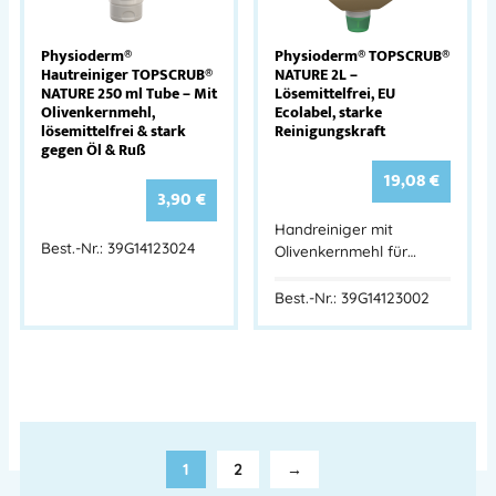
Physioderm®
Physioderm® TOPSCRUB®
Hautreiniger TOPSCRUB®
NATURE 2L –
NATURE 250 ml Tube – Mit
Lösemittelfrei, EU
Olivenkernmehl,
Ecolabel, starke
lösemittelfrei & stark
Reinigungskraft
gegen Öl & Ruß
19,08
€
3,90
€
Handreiniger mit
Best.-Nr.: 39G14123024
Olivenkernmehl für…
Best.-Nr.: 39G14123002
1
2
→