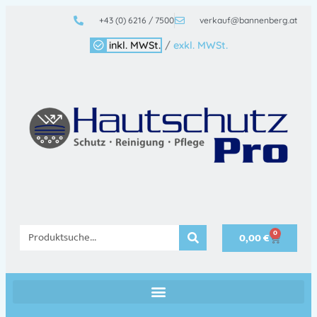
+43 (0) 6216 / 7500
verkauf@bannenberg.at
inkl. MWSt.
/
exkl. MWSt.
0
0,00
€