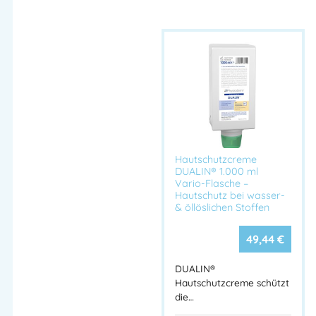
GREVEN® SOFT ULTRA, Physioderm®
Ausnahmen
RAPITUFF®
Dosierung
Einstellbar
Abschließbar
Optional
Maße (B × H ×
ca. 124 × 295 × 134 mm (mit Schlüssel: 330 mm
T)
Höhe)
Hygienevorteil
Kein Kontakt zwischen Produkt & Spender
Hersteller
PGP (Peter Greven Physioderm)
Hautschutzcreme
DUALIN® 1.000 ml
Vorteile auf einen Blick:
Vario-Flasche –
Hautschutz bei wasser-
& öllöslichen Stoffen
✔ Hygienisches, berührungsfreies System
✔ Einstellbare Dosierung
49,44
€
✔ Robuste, langlebige Ausführung
✔ Leicht zu reinigen und zu warten
DUALIN®
Hautschutzcreme schützt
✔ Ideal für Seifen, Hautschutz- und Pflegeprodukte
die…