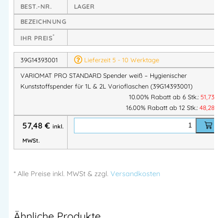
nicht mit dem Spender in Berührung
kommt.
BEST.-NR.
LAGER
Dank der
einfachen Bedienung, einstellbaren Dosierung
und
BEZEICHNUNG
optionalen
Schließfunktion
ist der Spender ideal für den
*
IHR PREIS
Einsatz in
Waschräumen, Industrie, Gastronomie und
medizinischen Einrichtungen
.
39G14393001
Lieferzeit 5 - 10 Werktage
VARIOMAT PRO STANDARD Spender weiß – Hygienischer
Produkteigenschaften:
Kunststoffspender für 1L & 2L Varioflaschen (39G14393001)
10.00% Rabatt ab 6 Stk.:
51,73
Kompatibel mit 1-L- & 2-L-Varioflaschen
(PGP)
16.00% Rabatt ab 12 Stk.:
48,28
Ausgenommen:
GREVEN® SOFT ULTRA und
57,48
€
inkl.
Physioderm® RAPITUFF®
Hygienisches System:
MWSt.
Kein Kontakt zwischen Produkt und Spender –
verhindert Kontamination
* Alle Preise
inkl.
MWSt & zzgl.
Versandkosten
Einfache Bedienung & Befüllung:
Benutzerfreundliche Bedientaste (grau) für
zuverlässige Dosierung
Dosiermenge einstellbar:
Ähnliche Produkte