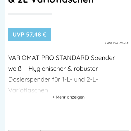
57,48
€
Preis
inkl.
MWSt.
VARIOMAT PRO STANDARD Spender
weiß – Hygienischer & robuster
Dosierspender für 1-L- und 2-L-
Varioflaschen
Der
VARIOMAT PRO STANDARD
ist ein
professioneller
Dosierspender
aus robustem Kunststoff für
1-L- und 2-L-
Varioflaschen
der Marke
PGP
.
Das System garantiert
maximale Hygiene
, da das Produkt