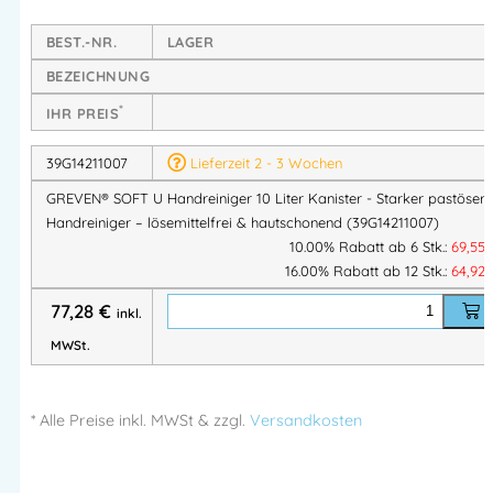
gründlichen Reinigung
starker bis extremer
Verschmutzungen
.
BEST.-NR.
LAGER
Dank seiner
ausgewogenen Formulierung aus milden
BEZEICHNUNG
Tensiden, pflanzlichen Reibekörpern und rückfettendem
*
Rapsöl
bietet er
hohe Reinigungskraft bei gleichzeitig sehr
IHR PREIS
guter Hautverträglichkeit
.
39G14211007
Lieferzeit 2 - 3 Wochen
Die Reinigungspaste ist
lösemittel- und seifenfrei
, dem
GREVEN® SOFT U Handreiniger 10 Liter Kanister - Starker pastöser
natürlichen pH-Wert der Haut angepasst
und damit
Handreiniger – lösemittelfrei & hautschonend (39G14211007)
besonders hautschonend – auch bei häufiger Anwendung.
10.00% Rabatt ab 6 Stk.:
69,55
GREVEN® SOFT U ist ideal für den industriellen Einsatz,
16.00% Rabatt ab 12 Stk.:
64,92
insbesondere in Werkstätten, Fertigungsbetrieben und im
77,28
€
inkl.
Handwerk, wo Fette, Öle, Ruß und Metallstaub häufige
MWSt.
Verschmutzungen verursachen.
Produkteigenschaften:
* Alle Preise
inkl.
MWSt & zzgl.
Versandkosten
Effektive Reinigung
bei starken bis extremen
Verschmutzungen