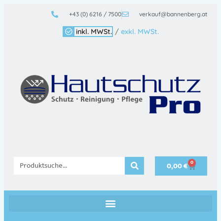
+43 (0) 6216 / 7500
verkauf@bannenberg.at
inkl. MWSt.
/
exkl. MWSt.
0
0,00
€