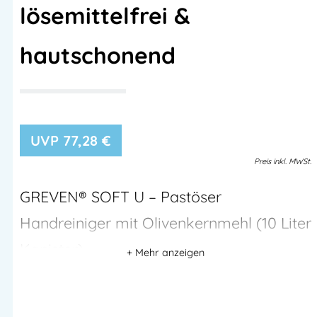
lösemittelfrei &
hautschonend
77,28
€
Preis
inkl.
MWSt.
GREVEN® SOFT U – Pastöser
Handreiniger mit Olivenkernmehl (10 Liter
Kanister)
Der
GREVEN® SOFT U
ist ein
starker, pastöser Handreiniger
mit
natürlichen Reibekörpern aus Olivenkernmehl
zur