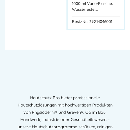
1000 ml Vario-Flasche.
Hautfreundlicher Handreiniger, Reibekörper Olivenkerne,
Wasserfeste,…
Physioderm Handreiniger
Best.-Nr.: 39G14046001
GREVEN® SOFT U – Starker pastöser Handreiniger mit
Olivenkernmehl. Lösemittelfrei, pH-neutral & hautfreundlich.
Für starke bis extreme Verschmutzungen. 10 Liter Kanister
Artikelnummer:
39G14211007
Kategorien:
Unkategorisiert
,
HAUTREINIGUNG
,
STARKE VERSCHMUTZUNG
Herstellerinformationen
Hersteller:
Hautschutz Pro bietet professionelle
Peter GREVEN Hautschutz
Hautschutzlösungen mit hochwertigen Produkten
GmbH & Co. KG
von Physioderm® und Greven®. Ob im Bau,
Herstelleranschrift:
Handwerk, Industrie oder Gesundheitswesen –
Adresse:
Procter & Gamble Str. 26
unsere Hautschutzprogramme schützen, reinigen