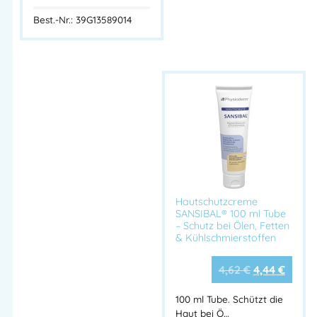
Ideal für:
Industrie, Werkstätten, Handwerk, Maschinenbau
Best.-Nr.: 39G13589014
Metallverarbeitung, Kfz-Bereich, Druckereien
Technische Daten:
Merkmal
Beschreibung
Produktname
GREVEN® SOFT U
Produkttyp
Pastöser Handreiniger
Gebindegröße
10 Liter Kanister
Verschmutzungsgrad
Stark bis extrem
Hautschutzcreme
SANSIBAL® 100 ml Tube
Reibekörper
Natürliches Olivenkernmehl
– Schutz bei Ölen, Fetten
Rückfettung
Rapsöl
& Kühlschmierstoffen
Lösemittel
Frei von Lösungsmitteln
4,62
€
4,44
€
Seifenanteil
Seifenfrei
pH-Wert
Hautneutral
100 ml Tube. Schützt die
Haut bei Ö…