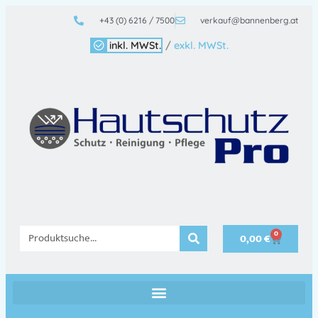
+43 (0) 6216 / 7500
verkauf@bannenberg.at
inkl. MWSt.
/
exkl. MWSt.
0
0,00
€