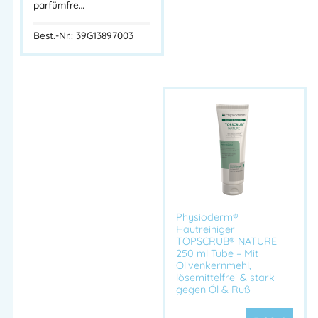
parfümfre…
Best.-Nr.: 39G13897003
Physioderm®
Hautreiniger
TOPSCRUB® NATURE
250 ml Tube – Mit
Olivenkernmehl,
lösemittelfrei & stark
gegen Öl & Ruß