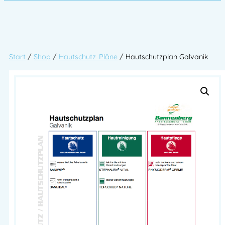
Start
/
Shop
/
Hautschutz-Pläne
/ Hautschutzplan Galvanik