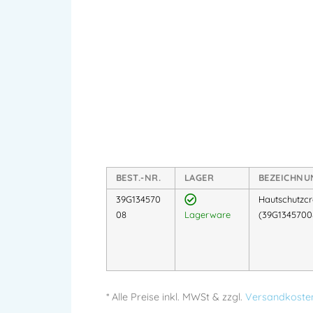
BEST.-NR.
LAGER
BEZEICHNU
39G134570
Hautschutzc
08
Lagerware
(39G1345700
* Alle Preise
inkl.
MWSt & zzgl.
Versandkoste