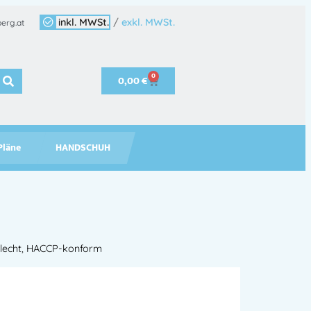
inkl. MWSt.
/
exkl. MWSt.
erg.at
0
0,00
€
Pläne
HANDSCHUH
elecht, HACCP-konform