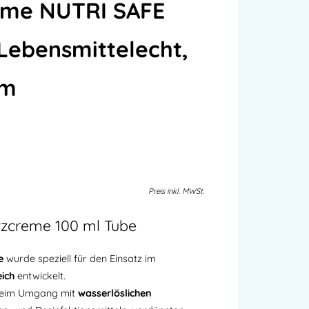
eme NUTRI SAFE
 Lebensmittelecht,
rm
Preis
inkl.
MWSt.
zcreme 100 ml Tube
e
wurde speziell für den Einsatz im
ich
entwickelt.
g beim Umgang mit
wasserlöslichen