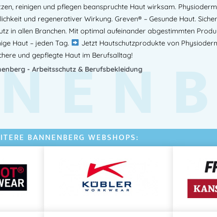
n, reinigen und pflegen beanspruchte Haut wirksam. Physioderm® 
Anwendung:
hkeit und regenerativer Wirkung. Greven® – Gesunde Haut. Sichere A
tz in allen Branchen. Mit optimal aufeinander abgestimmten Produk
Vor Arbeitsbeginn und nac
hige Haut – jeden Tag.
Jetzt Hautschutzprodukte von Physioderm
NEN
auftragen.
chere und gepflegte Haut im Berufsalltag!
Gleichmäßig verteilen – be
enberg - Arbeitsschutz & Berufsbekleidung
(Finger, Nägel, Handrücken)
Regelmäßig erneuern
, um 
aufrechtzuerhalten.
Vorteile auf einen Blick:
ITERE BANNENBERG WEBSHOPS:
✔ Lebensmittelechte Hautschutzcr
lebensmittelzugelassen
✔ Schützt vor wasserlöslichen Arb
✔ HACCP-konform, mineralölfrei & 
✔ Schnell einziehend & parfümfrei 
✔ Entwickelt für Lebensmittelind