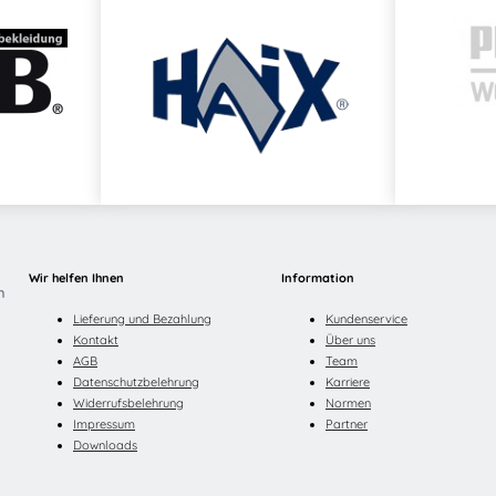
NUTRI SAFE Hautschutzcreme – 10
silikonfrei & HACCP-konform. Sch
Lebensmittelbereich.
NUTRI SAFE Hautschutzcreme, HA
Lebensmittelbereich, lebensmitt
SAFE, parfümfreie Hautschutzcrem
Küche
Artikelnummer:
39G13457008
Kat
Wir helfen Ihnen
Information
n
Hautschutz-Pläne
,
HSP Frisör un
Lieferung und Bezahlung
Kundenservice
Lebensmittelindustrie
,
HSP Zahnte
Kontakt
Über uns
AGB
Team
Datenschutzbelehrung
Karriere
Widerrufsbelehrung
Normen
Impressum
Partner
Downloads