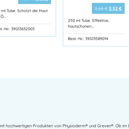
3,66
€
3,52
€
Merkmal
 ml Tube. Schützt die Haut
 Ö…
Produktname
NUTRI SAFE H
250 ml Tube. Effektive,
hautschonen…
Produkttyp
Hautschutzcre
t.-Nr.: 39G13632003
Gebindegröße
100 ml Tube
Best.-Nr.: 39G13589014
Wirkprinzip
Schutz vor was
Farbe /
Weiß, cremig, 
Konsistenz
Parfümfrei
Ja
Silikonfrei
Ja
Mineralölfrei
Ja
Parabenfrei
Ja
HACCP-konform
Ja
Ja – alle Inha
Lebensmittelecht
Lebensmittelb
Hersteller
Peter Greven
 mit hochwertigen Produkten von Physioderm® und Greven®. Ob im 