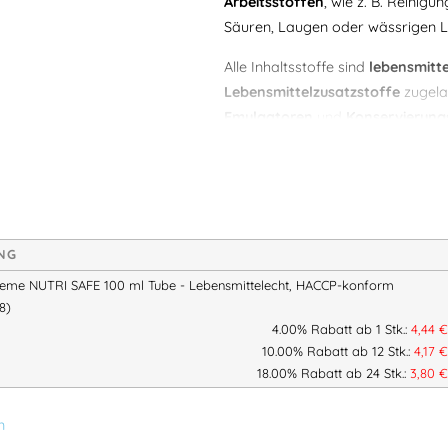
Arbeitsstoffen
, wie z. B. Reinigu
Säuren, Laugen oder wässrigen L
Alle Inhaltsstoffe sind
lebensmitte
Lebensmittelzusatzstoffe
zugela
Emulgatoren
und
Konservierungs
Die Creme ist
parfüm- und silikon
hinterlässt keinen störenden Fettfil
Lebensmittelumfeld oder in hygi
Produkteigenschaften:
NG
reme NUTRI SAFE 100 ml Tube - Lebensmittelecht, HACCP-konform
Hautschutzcreme für de
8)
Alle Inhaltsstoffe leb
4.00% Rabatt ab 1 Stk.:
4,44
zugelassen
10.00% Rabatt ab 12 Stk.:
4,17
Schützt bei Kontakt mit 
18.00% Rabatt ab 24 Stk.:
3,80
Z. B. Reinigungs- & D
Laugen
n
Schnell einziehende, nic