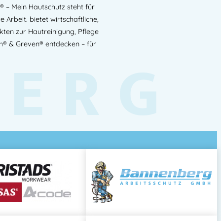
– Mein Hautschutz steht für
rbeit. bietet wirtschaftliche,
ten zur Hautreinigung, Pflege
h Pausen
auf die saubere, trockene Haut
® & Greven® entdecken – für
BERG
sonders auf gefährdete Hautbereiche
.
den Hautschutz während der Arbeit
eme – alle Inhaltsstoffe
eitsstoffen
silikonfrei
– ideal für sensible Bereiche
ustrie & Gastronomie