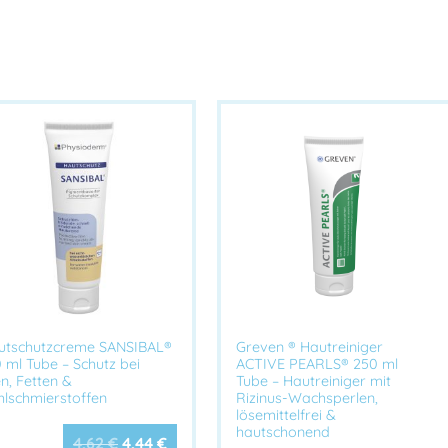
Angenehmes Hautgefüh
HACCP-konform & lebens
Ideal für Küchen, Ga
Ohne Mineralöl, Paraben
Maximale Hautverträg
Anwendungsgebiete:
Beim Umgang mit
wasserlö
Reinigungs- & Desinfe
Verdünnten Säuren, 
Wässrigen oder wass
Besonders geeignet für:
utschutzcreme SANSIBAL®
Greven ® Hautreiniger
Lebensmittelindustrie
 ml Tube – Schutz bei
ACTIVE PEARLS® 250 ml
Metzgereien
,
Bäckere
n, Fetten &
Tube – Hautreiniger mit
hlschmierstoffen
Rizinus-Wachsperlen,
lösemittelfrei &
hautschonend
Technische Daten:
4,62
€
4,44
€