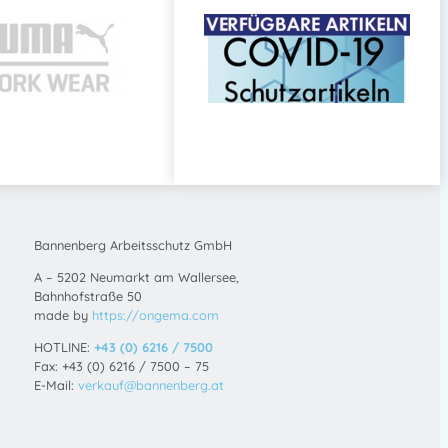
0 ml Tube. Lebensmittelecht, parfümfrei,
ützt bei wasserlöslichen Arbeitsstoffen im
CCP Hautschutz, Hautschutz
elechte Hautschutzcreme, Physioderm NUTRI
e, Silikonfreie Hautcreme, Hautschutz
egorien:
Unkategorisiert
,
HAUTSCHUTZ
,
Bannenberg Arbeitsschutz GmbH
d Kosmetik
,
HSP Kantine
,
HSP
A – 5202 Neumarkt am Wallersee,
chniker
Bahnhofstraße 50
made by
https://ongema.com
HOTLINE:
+43 (0) 6216 / 7500
Fax: +43 (0) 6216 / 7500 – 75
E-Mail:
verkauf@bannenberg.at