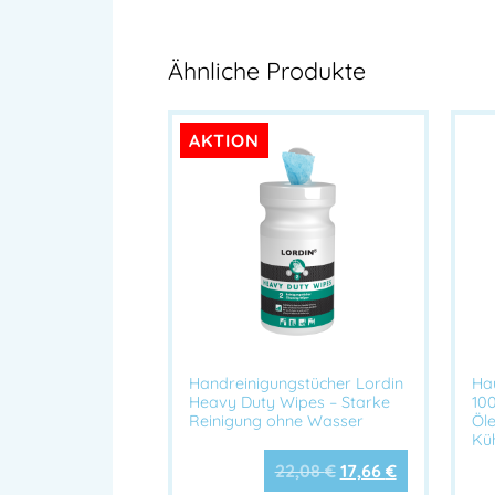
Ähnliche Produkte
AKTION
Handreinigungstücher Lordin
Ha
Heavy Duty Wipes – Starke
100
Reinigung ohne Wasser
Öle
Kü
22,08
€
17,66
€