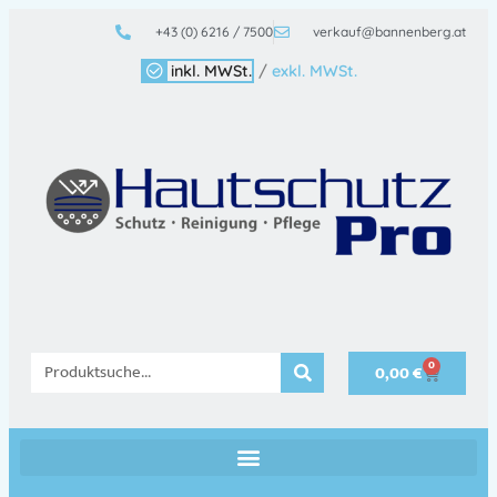
+43 (0) 6216 / 7500
verkauf@bannenberg.at
inkl. MWSt.
/
exkl. MWSt.
0
0,00
€