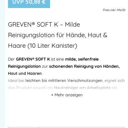
50,88
€
Preis
inkl.
MWSt.
GREVEN® SOFT K – Milde
Reinigungslotion für Hände, Haut &
Haare (10 Liter Kanister)
Der
GREVEN® SOFT K
ist eine
milde, seifenfreie
Reinigungslotion
zur
schonenden Reinigung von Händen,
Haut und Haaren
.
Ideal bei
leichten bis mittleren Verschmutzungen
, eignet sich
das Produkt sowohl als
Hautreiniger am Arbeitsplatz
als
auch als
Duschgel
für den täglichen Gebrauch.
Durch die
ausgewogene Kombination hochwertiger
Waschrohstoffe
auf Basis von
Zuckertensiden (Coco-
Glucoside)
reinigt GREVEN® SOFT K gründlich, aber
besonders hautfreundlich.