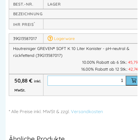
BEST.-NR.
LAGER
Pflegende Inhaltsstoffe
wie
Allantoin
,
Glyceryl Oleate
und
BEZEICHNUNG
Hydrolyzed Rice Protein
wirken rückfettend,
feuchtigkeitsspendend und machen die Haut weich und das
*
IHR PREIS
Haar leicht kämmbar.
39G13587017
Lagerware
Hautreiniger GREVEN® SOFT K 10 Liter Kanister - pH-neutral &
Produkteigenschaften:
rückfettend (39G13587017)
10.00% Rabatt ab 6 Stk.:
45,79
Sanfte Reinigung für Hände, Haut & Haare
16.00% Rabatt ab 12 Stk.:
42,74
Ideal bei leichten bis mittleren Verschmutzungen
3-in-1 Anwendung:
Handreiniger, Körperwaschlotion
50,88
€
inkl.
& Duschgel
MWSt.
Mit hochwertigen Zuckertensiden (Coco-Glucoside)
Milde, seifenfreie Reinigung mit ausgezeichneter
Hautverträglichkeit
* Alle Preise
inkl.
MWSt & zzgl.
Versandkosten
Rückfettend & pflegend
Mit Allantoin, Glyceryl Oleate & Reisprotein
pH-hautneutral & schonend zur Hautbarriere
Ähnliche Produkte