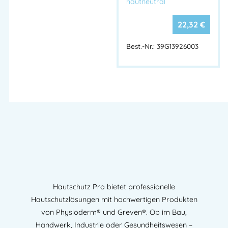
hautneutral
GmbH & Co. KG
Herstelleranschrift:
Adresse:
22,32
€
Procter & Gamble Str. 26
53881 Euskirchen – DEUTSCHLAND
Best.-Nr.: 39G13926003
Mehr Information E-Mail: info@bannenberg.at
Hautschutz Pro bietet professionelle
Hautschutzlösungen mit hochwertigen Produkten
von Physioderm® und Greven®. Ob im Bau,
Handwerk, Industrie oder Gesundheitswesen –