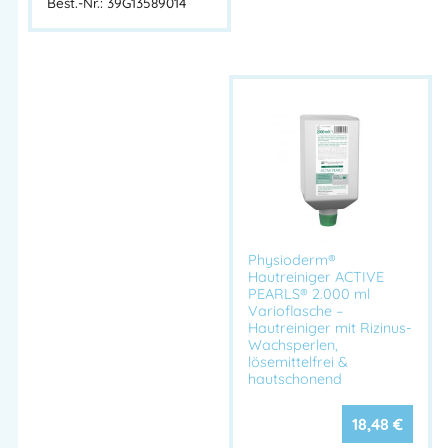
Milde Reinigungslotion / Haut- &
Best.-Nr.: 39G13589014
Produkttyp
Haarreiniger
Gebindegröße
10 Liter Kanister
Verschmutzun
Leicht bis mittel
gsgrad
Hauptwirkstof
Coco-Glucoside, Allantoin, Glyceryl Oleate,
fe
Hydrolyzed Rice Protein
Emulsionstyp
Flüssig, seifenfrei
Rückfettend
Ja
Parfümiert
Ja
Physioderm®
Hautreiniger ACTIVE
pH-Wert
Hautneutral
PEARLS® 2.000 ml
Besonderheite
Varioflasche –
Seifenfrei, lösemittelfrei, silikonfrei
Hautreiniger mit Rizinus-
n
Wachsperlen,
Einsatzbereich
lösemittelfrei &
Hände, Haut, Haare
hautschonend
e
Hersteller
Peter Greven Physioderm GmbH (PGP)
18,48
€