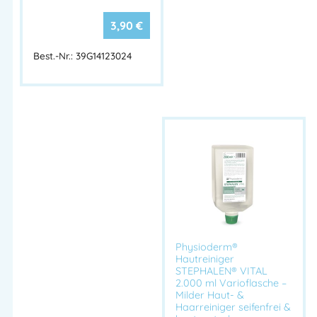
GREVEN® SOFT K – Milde, seifenfreie Reinigungslotion für
3,90
€
Hände, Haut & Haare. Mit Zuckertensiden, Allantoin &
Reisprotein. Hautfreundlich, rückfettend & parfümiert. 10 L
Best.-Nr.: 39G14123024
Kanister.
Greven Soft K, Hautreiniger Duschgel, milde Reinigungslotion,
seifenfreier Hautreiniger, Ganzkörperreinigung, Greven
Hautreiniger, pH-neutrale Waschlotion, Physioderm Greven,
Hand- und Körperreiniger, Zuckertensid Duschgel
Artikelnummer:
39G13587017
Kategorien:
Unkategorisiert
,
HAUTREINIGUNG
,
LEICHTE VERSCHMUTZUNG
,
NORMALE
VERSCHMUTZUNG
Physioderm®
Hautreiniger
Herstellerinformationen
STEPHALEN® VITAL
2.000 ml Varioflasche –
Hersteller:
Milder Haut- &
Haarreiniger seifenfrei &
Peter GREVEN Hautschutz