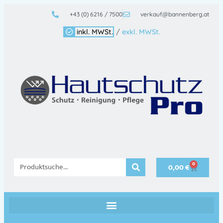
+43 (0) 6216 / 7500
verkauf@bannenberg.at
inkl. MWSt.
/
exkl. MWSt.
0
0,00
€