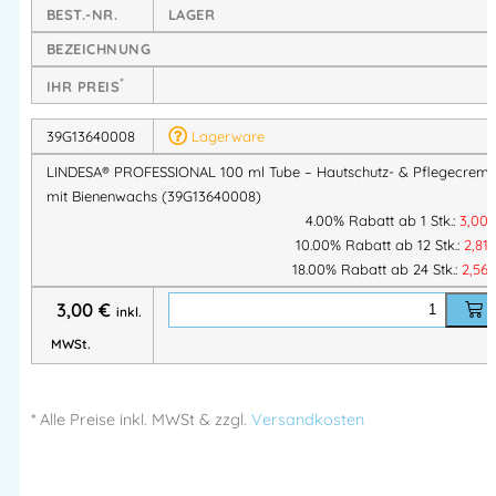
– ideal für den Einsatz in
Industrie, Handwerk und
BEST.-NR.
LAGER
Pflegebereichen
.
BEZEICHNUNG
*
IHR PREIS
Produkteigenschaften:
39G13640008
Lagerware
Hautschutz & Pflege in einem
LINDESA® PROFESSIONAL 100 ml Tube – Hautschutz- & Pflegecrem
Schützt die Haut bei leichten Belastungen und
mit Bienenwachs (39G13640008)
pflegt nach der Arbeit
4.00% Rabatt ab 1 Stk.:
3,00
Mit natürlichem Bienenwachs
10.00% Rabatt ab 12 Stk.:
2,81
Pflegt, beruhigt und stärkt die Hautschutzbarriere
18.00% Rabatt ab 24 Stk.:
2,56
Schnell einziehend & schwach fettend
3,00
€
inkl.
Keine Beeinträchtigung des Griff- oder
Tastgefühls
MWSt.
Angenehme Textur & Duft
Leicht parfümiert, silikonfrei, auf
O/W-
* Alle Preise
inkl.
MWSt & zzgl.
Versandkosten
Emulsionsbasis
Regenerierend & schützend
Unterstützt die
Elastizität und Geschmeidigkeit