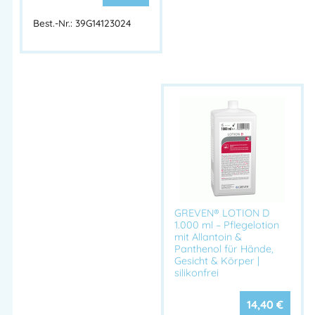
✔ Silikonfrei – keine Beeinträchtigung des Tastgefühls
Best.-Nr.: 39G14123024
✔ Ideal für Arbeitsumgebungen mit leichten Hautbelastungen
LINDESA® PROFESSIONAL – Hautschutz- & Pflegecreme mit
Bienenwachs. Schützt bei leichten Belastungen & pflegt
beanspruchte Haut. Schnell einziehend, schwach fettend &
silikonfrei
Lindesa Professional, Lindesa Handcreme, Hautschutzcreme
Arbeit, Hautpflegecreme Bienenwachs, Lindesa Creme 100 ml,
Silikonfreie Handcreme, Arbeitsschutz Hautpflege, Hautschutz
und Pflege, schnell einziehende Handcreme, Lindesa O/W
GREVEN® LOTION D
Emulsion
1.000 ml – Pflegelotion
mit Allantoin &
Artikelnummer:
39G13640008
Kategorien:
HAUTPFLEGE
,
Panthenol für Hände,
Gesicht & Körper |
Hautschutz-Pläne
,
HSP Büro
silikonfrei
14,40
€