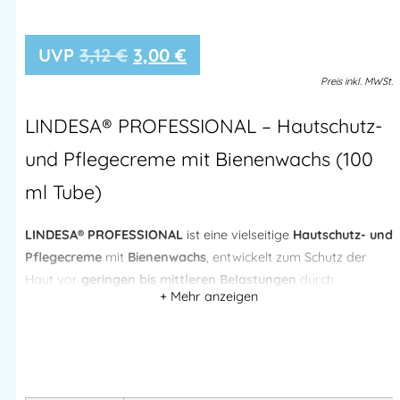
3,12
€
3,00
€
Preis
inkl.
MWSt.
LINDESA® PROFESSIONAL – Hautschutz-
und Pflegecreme mit Bienenwachs (100
ml Tube)
LINDESA® PROFESSIONAL
ist eine vielseitige
Hautschutz- und
Pflegecreme
mit
Bienenwachs
, entwickelt zum Schutz der
Haut vor
geringen bis mittleren Belastungen
durch
wasserlösliche Arbeitsstoffe sowie zur
Pflege beanspruchter
Haut nach der Arbeit
.
Die Creme zieht schnell ein, ist
schwach fettend
und
silikonfrei
, wodurch das
Tastgefühl nicht beeinträchtigt
wird