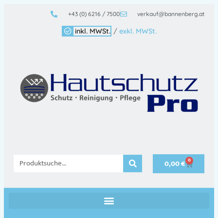
+43 (0) 6216 / 7500
verkauf@bannenberg.at
inkl. MWSt.
/
exkl. MWSt.
0
0,00
€