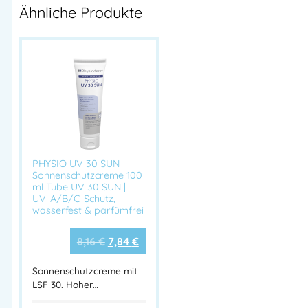
der Haut
Ähnliche Produkte
Wirkt
normalisierend
auf gereizte Haut
Anwendungsbereiche:
Als
Hautschutzcreme vor der Arbeit
bei:
Leichten Belastungen durch wasserlösliche
Arbeitsstoffe
Kontakt mit Reinigungsmitteln, Ölen, Staub etc.
PHYSIO UV 30 SUN
Als
Pflegecreme nach der Arbeit
bei beanspruchter
Sonnenschutzcreme 100
oder trockener Haut
ml Tube UV 30 SUN |
UV-A/B/C-Schutz,
Geeignet für Hände, Gesicht und Körper
wasserfest & parfümfrei
Technische Daten:
8,16
€
7,84
€
Sonnenschutzcreme mit
Merkmal
Beschreibung
LSF 30. Hoher…
Produktname
LINDESA® PROFESSIONAL