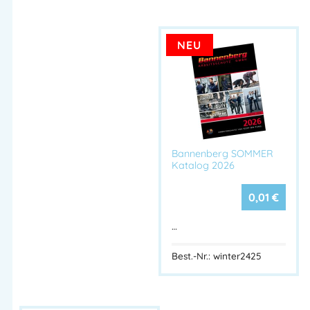
✔ Pflegt mit Panthenol und Glycerin
✔ Beruhigt mit Bisabolol
✔ Zieht schnell ein – kein Fettfilm
NEU
✔ Für Hände und Gesicht geeignet
Technische Daten:
Merkmal
Beschreibung
Produktname
PHYSIODERM® CUREA Hautpflegecreme
Bannenberg SOMMER
Katalog 2026
Gebindegröße
100 ml Tube
Produkttyp
O/W-Emulsion
0,01
€
Wirkstoffe
Urea, Panthenol, Bisabolol, Glycerin
…
Duft
Parfümiert
Hydratisierend, regenerierend, beruhigend,
Best.-Nr.: winter2425
Eigenschaften
leicht fettend
Frei von
Mineralöl, Silikon