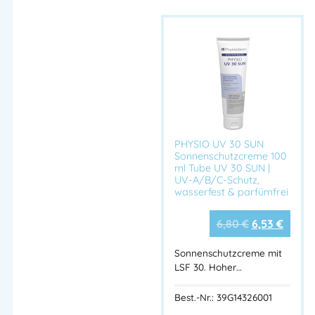
Tischlerei
,
HSP Zahntechniker
,
HSP Zimmerei
,
HAUTPFLEGE
,
Hautschutz-Pläne
PHYSIO UV 30 SUN
Sonnenschutzcreme 100
ml Tube UV 30 SUN |
UV-A/B/C-Schutz,
wasserfest & parfümfrei
6,80
€
6,53
€
Sonnenschutzcreme mit
LSF 30. Hoher…
Best.-Nr.: 39G14326001