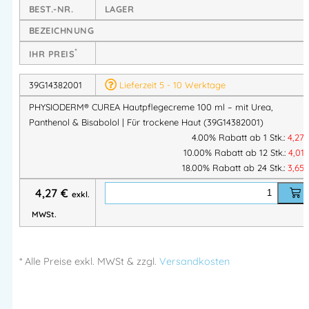
BEST.-NR.
LAGER
Hautbarriere und unterstützt die natürliche Regeneration.
BEZEICHNUNG
Dank ihrer
schnell einziehenden und leicht fettenden Textur
*
IHR PREIS
eignet sich die Creme perfekt für den täglichen Einsatz – im
Beruf ebenso wie privat.
39G14382001
Lieferzeit 5 - 10 Werktage
PHYSIODERM® CUREA Hautpflegecreme 100 ml – mit Urea,
Produkteigenschaften:
Panthenol & Bisabolol | Für trockene Haut (39G14382001)
4.00% Rabatt ab 1 Stk.:
4,27
Pflegt und regeneriert beanspruchte Haut:
10.00% Rabatt ab 12 Stk.:
4,01
Mit
Urea (Harnstoff)
zur Feuchtigkeitsbindung
18.00% Rabatt ab 24 Stk.:
3,65
Bisabolol
beruhigt und schützt empfindliche Haut
4,27
€
exkl.
Glycerin
spendet zusätzliche Hydratation
MWSt.
Rückfettend & nährend:
Mit
Reiskeimöl (Oryza Sativa)
als wertvolle,
natürliche Lipidquelle
* Alle Preise
exkl.
MWSt & zzgl.
Versandkosten
Schnell einziehende Textur:
Leicht fettend, aber nicht klebrig – ideal für Hände
und Gesicht