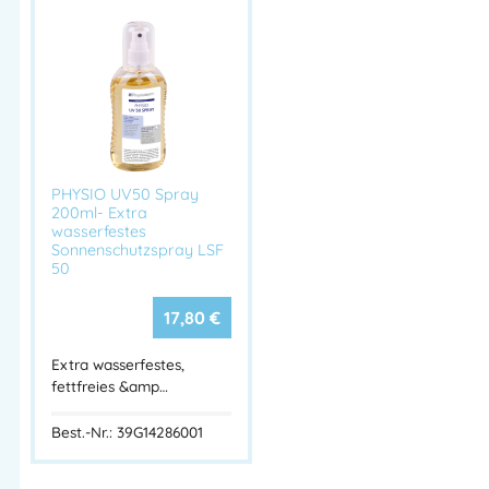
Anwendungsbe
Hände & Gesicht
reich
Hersteller
PHYSIODERM®
CUREA Hautpflegecreme von PHYSIODERM® –
hydratisierende Pflege mit Urea, Panthenol & Bisabolol. Für
Hände & Gesicht, schnell einziehend, pflegend & parfümiert.
PHYSIO UV50 Spray
Physioderm CUREA, Hautpflegecreme Urea, Handcreme
200ml- Extra
trockene Haut, PHYSIODERM Hautcreme, Pflegecreme
wasserfestes
Sonnenschutzspray LSF
Reiskeimöl, Bisabolol Creme, regenerierende Handcreme,
50
Hautpflege 100 ml Tube, Feuchtigkeitscreme Hände,
Hautpflege beruflich
17,80
€
Artikelnummer:
39G14382001
Kategorien:
HSP KfZ Werkstatt
,
Extra wasserfestes,
HSP Dachdecker
,
HSP Elektro
,
HSP Frisör und Kosmetik
,
HSP
fettfreies &amp…
Gartenbau
,
HSP Gebäudereiniger
,
HSP Gerüstbauer
,
HSP
Best.-Nr.: 39G14286001
Maler und Lackierer
,
HSP Metallbau
,
HSP Sanitär und
Heizung
,
HSP Schornsteinfeger
,
HSP Schweißerwerkstatt
,
HSP