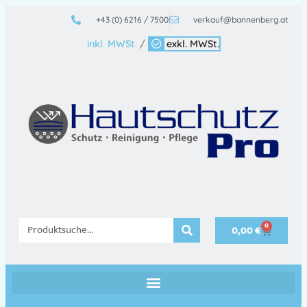
+43 (0) 6216 / 7500
verkauf@bannenberg.at
inkl. MWSt.
/
exkl. MWSt.
0
0,00
€