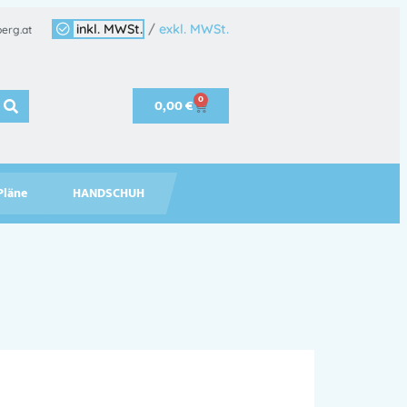
inkl. MWSt.
/
exkl. MWSt.
erg.at
0
0,00
€
Pläne
HANDSCHUH