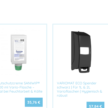
Tiefe inkl.
ca. 185 mm
Hebel
Dosierung
Manuell über Meta
Für fließfähige H
Kompatibilität
Myxal®)
Montage
Wandmontage
Farbe
Silber / Metallopt
Einsatzbereich
Industrie, Werkst
e
Produkteigenschaften:
Hochwertiger Metallspe
Stabile & langlebige Kon
utschutzcreme SANIWIP®
VARIOMAT ECO Spender
00 ml Vario-Flasche –
schwarz | Für 1L & 2L
Präzise Dosierung
durch
al bei Feuchtarbeit & Kälte
Varioflaschen | Hygienisch &
Hygienische Bedienung
–
robust
Einfache Wandmontage 
35,76
€
Ideal kombinierbar mit
57,84
€