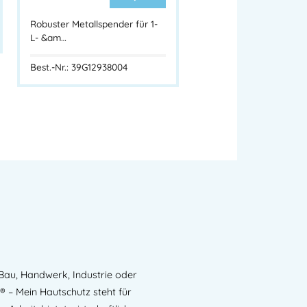
Robuster Metallspender für 1-
L- &am…
triebe, Lager & Industriehallen
Best.-Nr.: 39G12938004
e in Arbeitsbereichen
ndreinigern auf Flüssigbasis
ebig & pflegeleicht
nd oder Ellenbogen
en
ereinsatz
 Verbrauch
Bau, Handwerk, Industrie oder
r Dosierung fließfähiger Handreiniger.
– Mein Hautschutz steht für
e Bedienung, einfache Wandmontage. Ideal