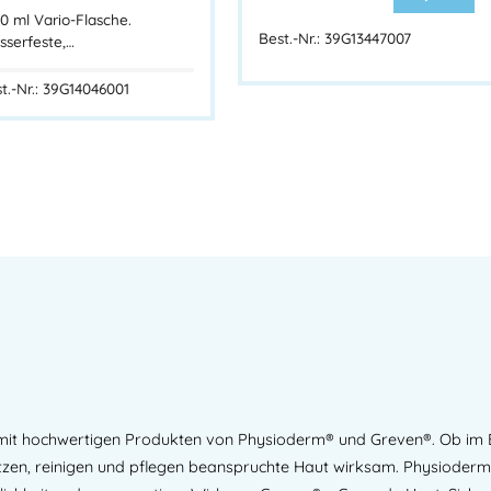
0 ml Vario-Flasche.
Best.-Nr.: 39G13447007
serfeste,…
Anwendungsbereiche:
t.-Nr.: 39G14046001
Werkstätten, Produktionsbe
Sanitärräume & Waschplätz
Kompatibel mit gängigen Ha
Vorteile auf einen Blick:
✔ Robustes Metallgehäuse – langl
✔ Hygienische Bedienung mit Ha
✔ Wartungsarm & leicht zu befüll
✔ Ideal für den gewerblichen Dau
✔ Präzise Dosierung, sparsamer
 mit hochwertigen Produkten von Physioderm® und Greven®. Ob im 
EUROMAT 2500 Metallspender – zu
n, reinigen und pflegen beanspruchte Haut wirksam. Physioderm® 
Robuste Ausführung, hygienisch