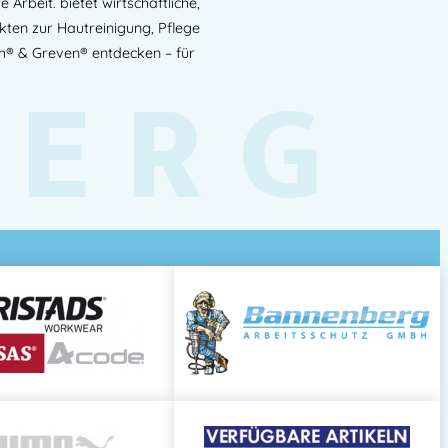
rbeit. bietet wirtschaftliche,
ten zur Hautreinigung, Pflege
reiniger, Handreiniger Spender Industrie,
® & Greven® entdecken – für
BERG
nder, Wandspender Metall,
spender Metall, Dosierspender Werkstatt,
orie:
Spendersysteme
nnenberg.at