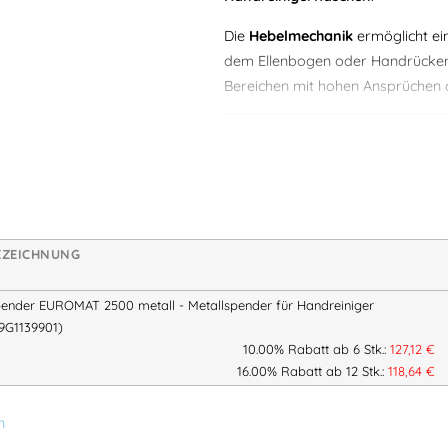
Die
Hebelmechanik
ermöglicht e
dem Ellenbogen oder Handrücken 
Bereichen mit hohen Ansprüchen 
Technische Daten:
Merkmal
Produktname
EUROMAT 2500
Produkttyp
Metallspender für
EZEICHNUNG
Material
Metall (robuste A
ender EUROMAT 2500 metall - Metallspender für Handreiniger
Breite
ca. 127 mm
9G1139901)
Höhe
ca. 390 mm
10.00% Rabatt ab 6 Stk.:
127,12
€
Tiefe
ca. 103 mm
16.00% Rabatt ab 12 Stk.:
118,64
€
Höhe inkl.
ca. 430 mm
Hebel
n