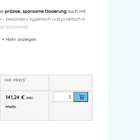
ine
präzise, sparsame Dosierung
auch mit
– besonders hygienisch und praktisch in
an Sauberkeit.
Beschreibung
 fließfähige Handreiniger
*
IHR PREIS
usführung)
141,24
€
inkl.
MWSt.