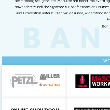
dermatologisch geprüfte Produkte mit hoher Hautverträglic
anwenderfreundliche Systeme für professionellen Hautschu
und Prävention unterstützen wir gesunde, widerstandsfä
BAN
si
Bann
WE