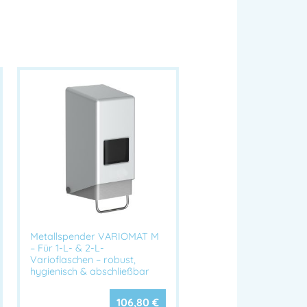
llhebel
andreiniger (z. B. Physioderm®, Greven®,
ik
ätten, Produktion, Sanitärräume
nder
für fließfähige Handreiniger
struktion
für den industriellen Einsatz
Metallspender VARIOMAT M
– Für 1-L- & 2-L-
 robuste Hebelmechanik
Varioflaschen – robust,
 auch mit Ellenbogen möglich
hygienisch & abschließbar
& Reinigung
 Physioderm® & Greven® Handreinigern
106,80
€