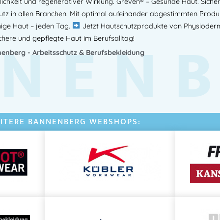
hkeit und regenerativer Wirkung. Greven® – Gesunde Haut. Sichere A
für Industrie & Werkstatt.
tz in allen Branchen. Mit optimal aufeinander abgestimmten Produk
Euromat 2500, Metallspender Hand
hige Haut – jeden Tag.
Jetzt Hautschutzprodukte von Physioderm
NEN
Greven Spender, Physioderm Spe
chere und gepflegte Haut im Berufsalltag!
Handwaschspender robust, Seifen
enberg - Arbeitsschutz & Berufsbekleidung
Industriereinigung
Artikelnummer:
39G1139901
Kateg
Herstellerinformationen
ITERE BANNENBERG WEBSHOPS:
Hersteller:
Peter GREVEN Hautschutz
GmbH & Co. KG
Herstelleranschrift:
Adresse:
Procter & Gamble Str. 26
53881 Euskirchen – DEUTSCHLAND
Mehr Information E-Mail: info@ba